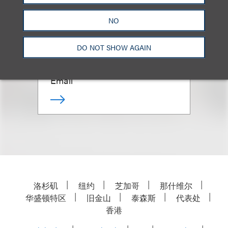
Marcus S. Owens
NO
DO NOT SHOW AGAIN
合伙人
+1.202.618.5014
Email
洛杉矶
纽约
芝加哥
那什维尔
华盛顿特区
旧金山
泰森斯
代表处
香港