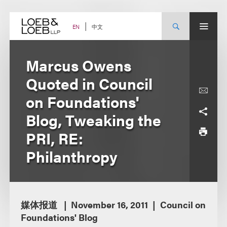
Skip
to
content
中文
EN
Marcus Owens
Quoted in Council
on Foundations'
Blog, Tweaking the
PRI, RE:
Philanthropy
媒体报道
November 16, 2011
Council on
Foundations' Blog