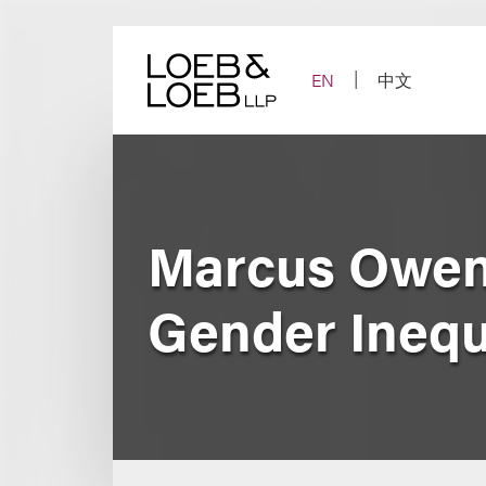
Skip
to
content
EN
中文
Marcus Owen
Gender Inequ