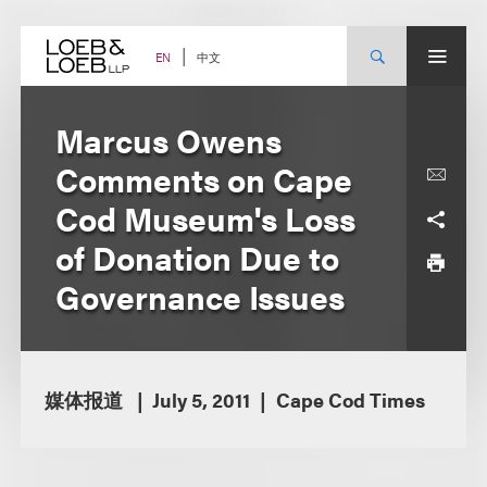
Skip
to
content
中文
EN
Marcus Owens
Comments on Cape
Cod Museum's Loss
of Donation Due to
Governance Issues
媒体报道
July 5, 2011
Cape Cod Times