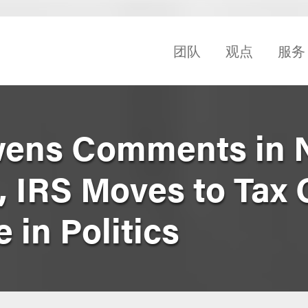
团队
观点
服务
wens Comments in 
, IRS Moves to Tax G
 in Politics