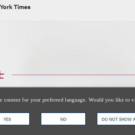
York Times
士
e content for your preferred language. Would you like to v
YES
NO
DO NOT SHOW 
Marcus S. Owens