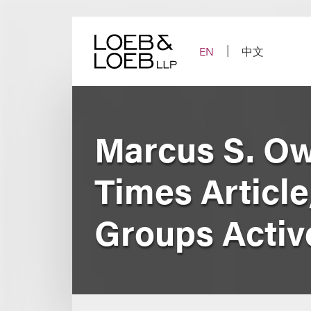
Skip
to
content
EN
中文
Marcus S. O
Times Article
Groups Active