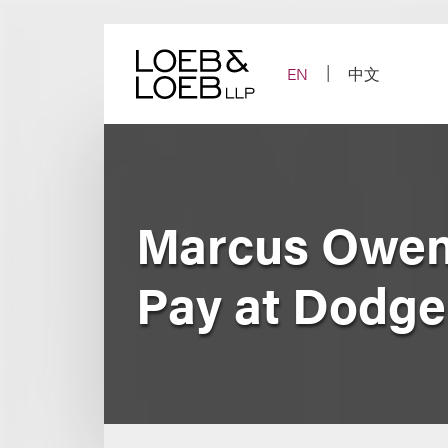
Skip
to
content
EN
中文
Marcus Owen
Pay at Dodge