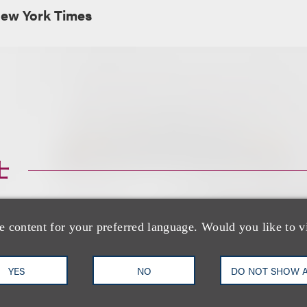
ew York Times
士
e content for your preferred language. Would you like to v
YES
NO
DO NOT SHOW 
Marcus S. Owens