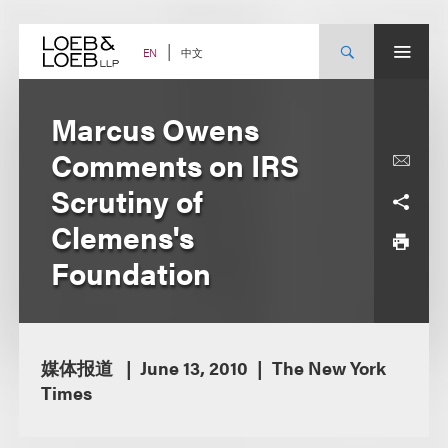
Skip
to
content
中文
EN
Marcus Owens
Comments on IRS
Scrutiny of
Clemens's
Foundation
媒体报道
June 13, 2010
The New York
Times