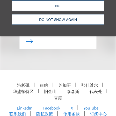
Marcus S. Owens
NO
合伙人
DO NOT SHOW AGAIN
+1.202.618.5014
Email
洛杉矶
纽约
芝加哥
那什维尔
华盛顿特区
旧金山
泰森斯
代表处
香港
LinkedIn
Facebook
X
YouTube
联系我们
隐私政策
使用条款
订阅中心