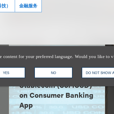
科技）
金融服务
e content for your preferred language. Would you like to v
速览
SoFi Launches First
Bank-Issued
YES
NO
DO NOT SHOW 
Stablecoin (SoFiUSD)
on Consumer Banking
App