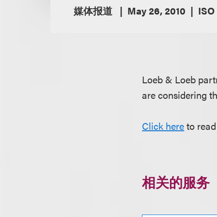
媒体报道
May 26, 2010
ISO
Loeb & Loeb par
are considering th
Click here
to read
相关的服务