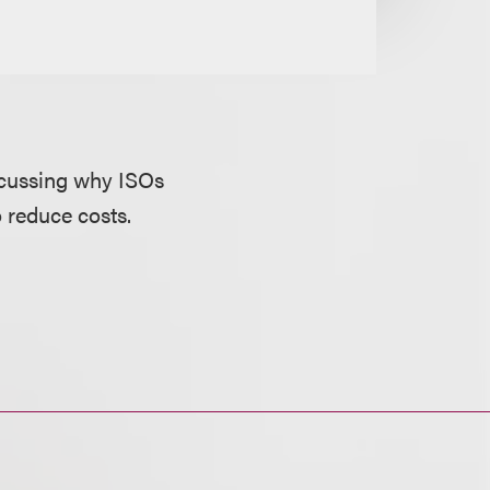
iscussing why ISOs
o reduce costs.