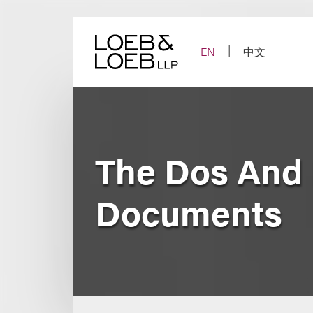
Skip
to
content
EN
中文
The Dos And D
Documents