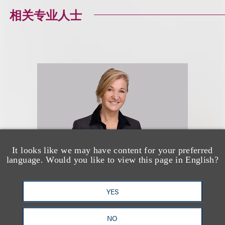
相关专业人士
It looks like we may have content for your preferred
language. Would you like to view this page in English?
Michelle La Mar
YES
NO
Chair, Employment & Labor