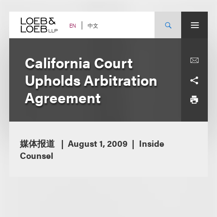
Skip
to
content
中文
EN
California Court
Upholds Arbitration
Agreement
媒体报道
August 1, 2009
Inside
Counsel