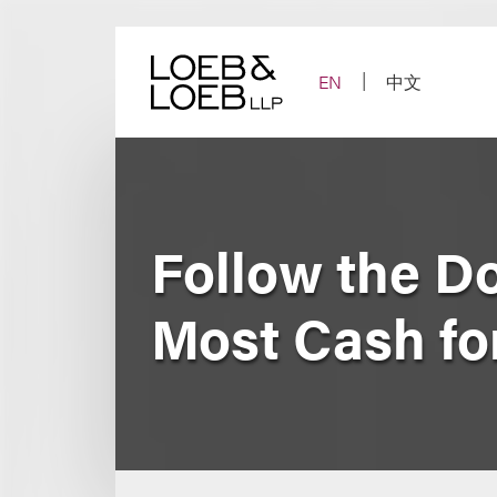
Skip
to
content
EN
中文
Follow the Do
Most Cash fo