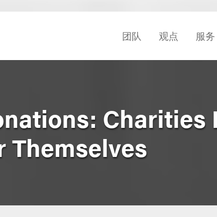
团队
观点
服务
nations: Charities
r Themselves