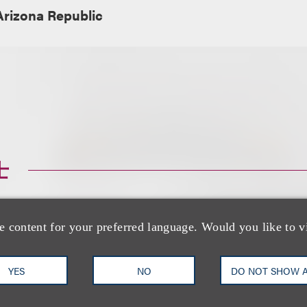
Arizona Republic
士
e content for your preferred language. Would you like to v
YES
NO
DO NOT SHOW 
Marcus S. Owens