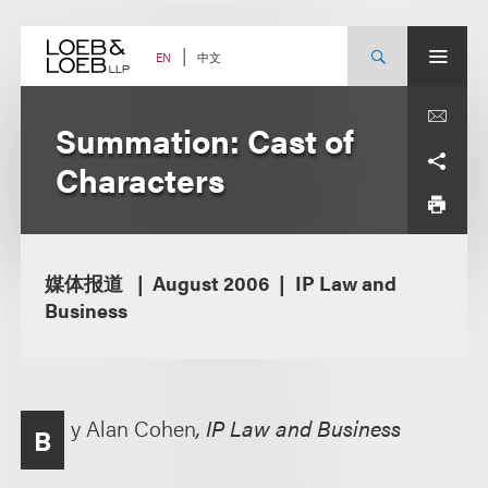
Skip
to
content
中文
EN
Summation: Cast of
Characters
媒体报道
August 2006
IP Law and
Business
y Alan Cohen
, IP Law and Business
B