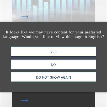
It looks like we may have content for your preferred
language. Would you like to view this page in English?
消息/新闻稿
Loeb & Loeb
Announces Arrival of
YES
Entertainment Partner
NO
Liza Montesano in New
York
DO NOT SHOW AGAIN