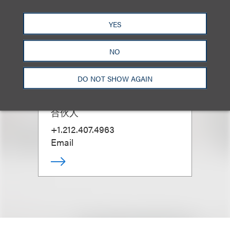
YES
NO
DO NOT SHOW AGAIN
Tal Dickstein
合伙人
+1.212.407.4963
Email