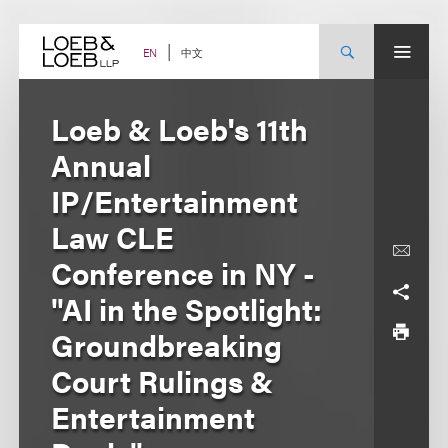
Skip
to
content
中文
EN
Loeb & Loeb's 11th
Annual
IP/Entertainment
Law CLE
Conference in NY -
"AI in the Spotlight:
Groundbreaking
Court Rulings &
Entertainment