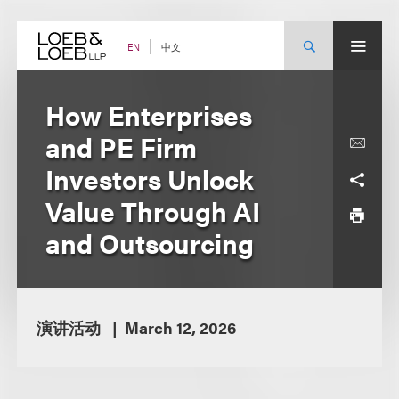
Skip
to
content
中文
EN
How Enterprises
and PE Firm
Investors Unlock
Value Through AI
and Outsourcing
演讲活动
March 12, 2026