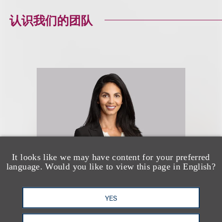
认识我们的团队
It looks like we may have content for your preferred
language. Would you like to view this page in English?
Safia Hussain
YES
(
she/her
)