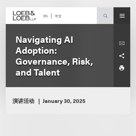
Skip
to
content
中文
EN
Navigating AI
Adoption:
Governance, Risk,
and Talent
演讲活动
January 30, 2025