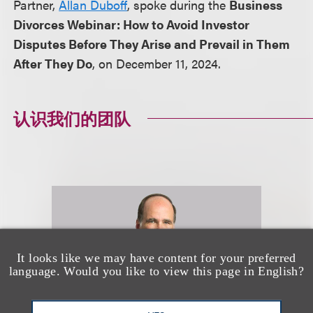
Partner,
Allan Duboff
, spoke during the
Business
Divorces Webinar: How to Avoid Investor
Disputes Before They Arise and Prevail in Them
After They Do
, on December 11, 2024.
认识我们的团队
It looks like we may have content for your preferred
language. Would you like to view this page in English?