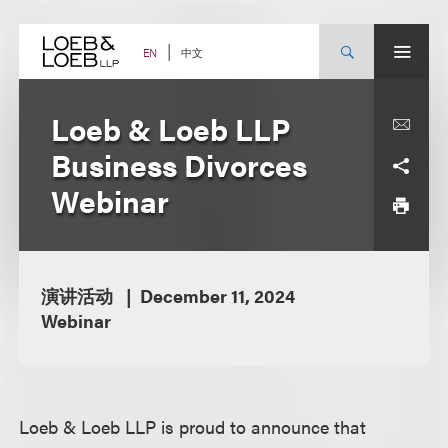
Skip
to
content
中文
EN
Loeb & Loeb LLP
Business Divorces
Webinar
演讲活动
December 11, 2024
Webinar
Loeb & Loeb LLP is proud to announce that