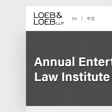
Skip
to
content
EN
中文
Annual Enter
Law Institute