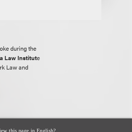
poke during the
a Law Institut
e
ark Law and
iew this page in English?