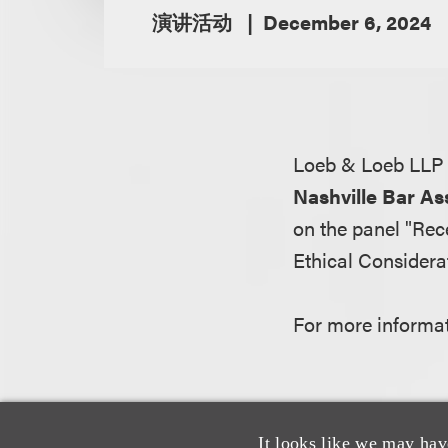
演讲活动
December 6, 2024
Loeb & Loeb LLP 
Nashville Bar As
on the panel "Re
Ethical Considera
For more informat
It looks like we may hav