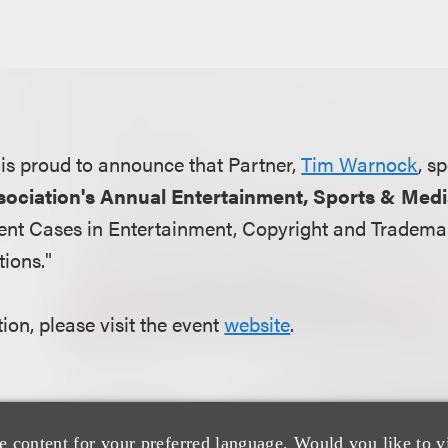
is proud to announce that Partner,
Tim Warnock
, s
sociation's Annual Entertainment, Sports & Medi
cent Cases in Entertainment, Copyright and Tradem
tions."
ion, please visit the event
website
.
e content for your preferred language. Would you like to v