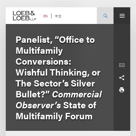
Skip
to
content
中文
EN
Panelist, “Office to
Multifamily
Conversions:
Wishful Thinking, or
The Sector’s Silver
Bullet?”
Commercial
Observer’s
State of
Multifamily Forum