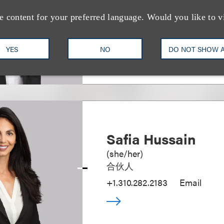
合伙人
e content for your preferred language. Would you like to v
+1.212.407.4189
Email
YES
NO
DO NOT SHOW 
Safia Hussain
(
she/her
)
合伙人
+1.310.282.2183
Email