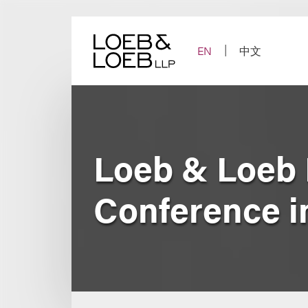
Skip
to
content
EN
中文
Loeb & Loeb 
Conference i