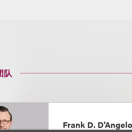
团队
Frank D. D'Angel