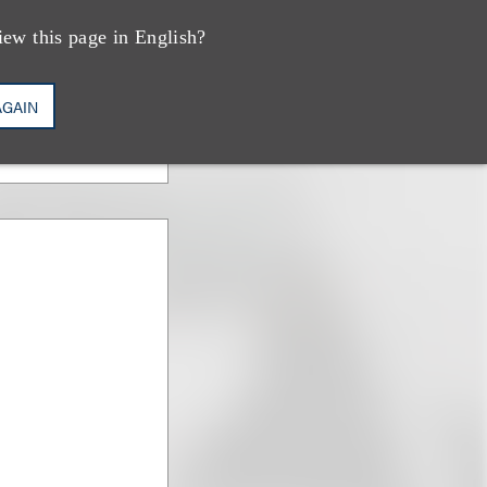
iew this page in English?
AGAIN