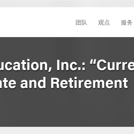
团队
观点
服务
ation, Inc.: “Curr
ate and Retirement