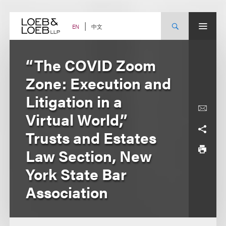
Skip
to
content
中文
EN
“The COVID Zoom
Zone: Execution and
Litigation in a
Virtual World,”
Trusts and Estates
Law Section, New
York State Bar
Association