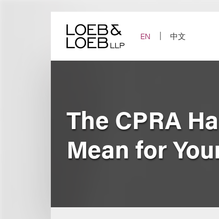
Skip
to
content
EN
中文
The CPRA Has
Mean for You