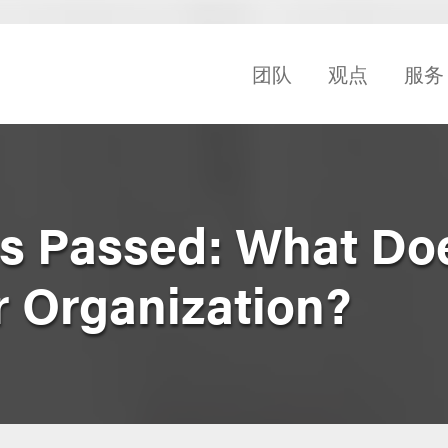
团队
观点
服务
 Passed: What Doe
r Organization?