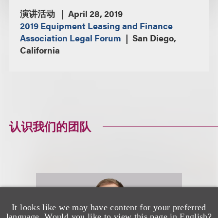
演讲活动
April 28, 2019
2019 Equipment Leasing and Finance
Association Legal Forum
San Diego,
California
认识我们的团队
It looks like we may have content for your preferred
language. Would you like to view this page in English?