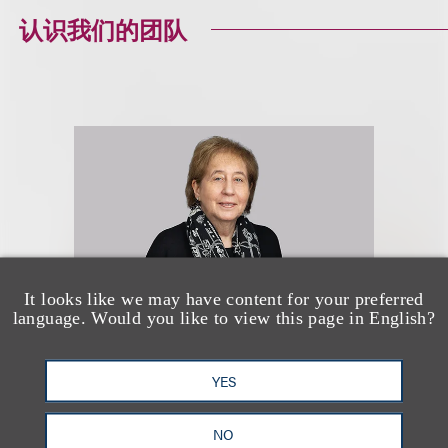
认识我们的团队
It looks like we may have content for your preferred
language. Would you like to view this page in English?
Leah M. Bishop
YES
NO
合伙人