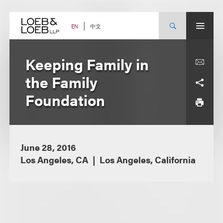
Skip
to
content
中文
EN
Keeping Family in
the Family
Foundation
June 28, 2016
Los Angeles, CA
Los Angeles, California