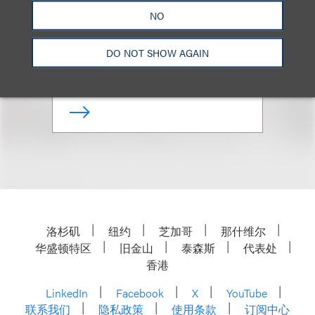
Marcus S. Owens
NO
合伙人
DO NOT SHOW AGAIN
+1.202.618.5014
Email
洛杉矶
纽约
芝加哥
那什维尔
华盛顿特区
旧金山
泰森斯
代表处
香港
LinkedIn
Facebook
X
YouTube
联系我们
隐私政策
使用条款
订阅中心