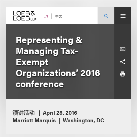
Skip
to
content
中文
EN
Representing &
Managing Tax-
Exempt
Organizations’ 2016
conference
演讲活动
April 28, 2016
Marriott Marquis
Washington, DC