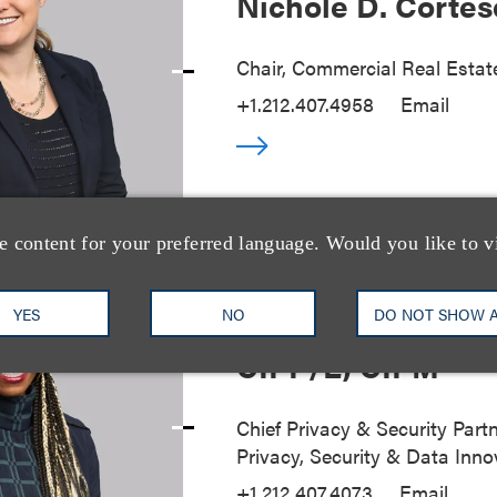
Nichole D. Cortes
Chair, Commercial Real Estat
+1.212.407.4958
Email
e content for your preferred language. Would you like to v
YES
NO
DO NOT SHOW 
Jessica B. Lee CI
CIPP/E, CIPM
Chief Privacy & Security Partn
Privacy, Security & Data Inno
+1.212.407.4073
Email