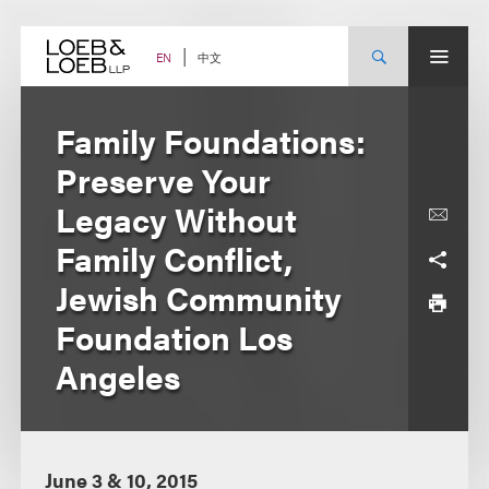
Skip
to
content
中文
EN
Family Foundations:
Preserve Your
Legacy Without
Family Conflict,
Jewish Community
Foundation Los
Angeles
June 3 & 10, 2015