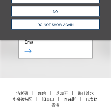
NO
Leah M. Bishop
DO NOT SHOW AGAIN
合伙人
+1.310.282.2353
Email
洛杉矶
纽约
芝加哥
那什维尔
华盛顿特区
旧金山
泰森斯
代表处
香港