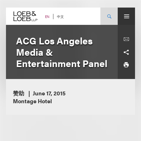
Skip
to
content
中文
EN
ACG Los Angeles
Media &
Entertainment Panel
赞助
June 17, 2015
Montage Hotel