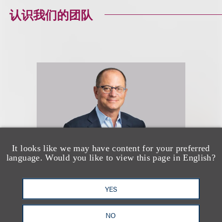
认识我们的团队
It looks like we may have content for your preferred
language. Would you like to view this page in English?
Scott Edel
YES
NO
Chair, Entertainment