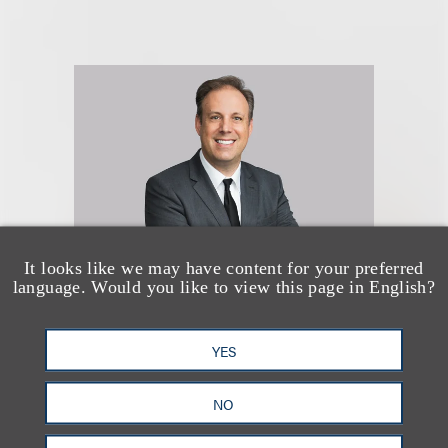
It looks like we may have content for your preferred
language. Would you like to view this page in English?
Mitchell S. Nussbaum
YES
乐博律所联席主席
NO
+1.212.407.4159
Email