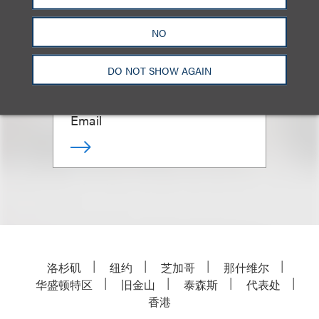
NO
Tal Dickstein
DO NOT SHOW AGAIN
合伙人
+1.212.407.4963
Email
洛杉矶
纽约
芝加哥
那什维尔
华盛顿特区
旧金山
泰森斯
代表处
香港