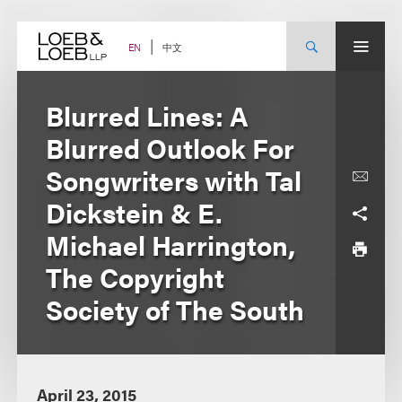
Skip
to
content
中文
EN
Blurred Lines: A
Blurred Outlook For
Songwriters with Tal
Dickstein & E.
Michael Harrington,
The Copyright
Society of The South
April 23, 2015