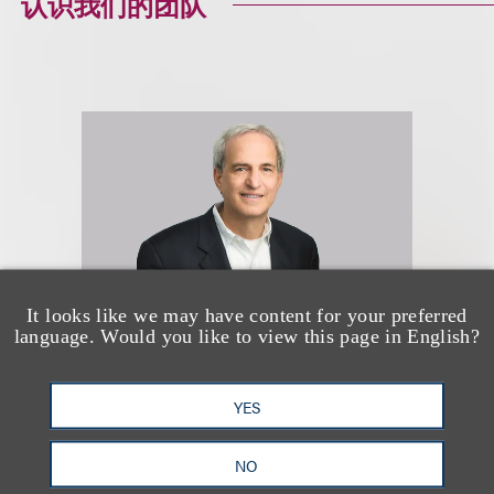
认识我们的团队
It looks like we may have content for your preferred
language. Would you like to view this page in English?
Albert M. Cohen
YES
合伙人
NO
+1.310.282.2228