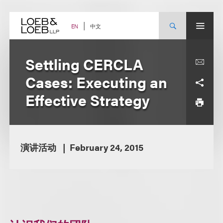
Skip
to
content
中文
EN
Settling CERCLA
Cases: Executing an
Effective Strategy
演讲活动
February 24, 2015