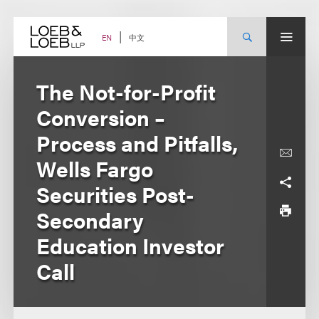
Skip
to
content
中文
EN
The Not-for-Profit
Conversion –
Process and Pitfalls,
Wells Fargo
Securities Post-
Secondary
Education Investor
Call