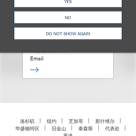
CIPP/US, CIPP/E,
YES
CIPM
NO
Chief Privacy & Security
Partner; Chair, Privacy, Security
DO NOT SHOW AGAIN
& Data Innovations
+1.212.407.4073
Email
洛杉矶
纽约
芝加哥
那什维尔
华盛顿特区
旧金山
泰森斯
代表处
香港