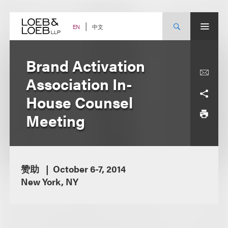
Skip
to
content
中文
EN
Brand Activation
Association In-
House Counsel
Meeting
赞助
October 6-7, 2014
New York, NY