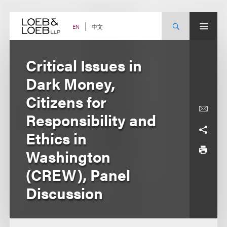
Skip
to
content
中文
EN
Critical Issues in
Dark Money,
Citizens for
Responsibility and
Ethics in
Washington
(CREW), Panel
Discussion