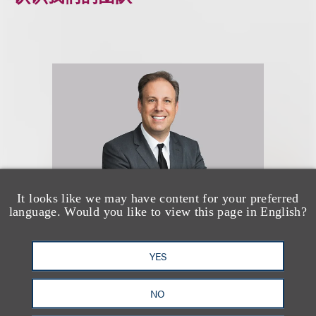
It looks like we may have content for your preferred
language. Would you like to view this page in English?
Mitchell S. Nussbaum
YES
乐博律所联席主席
NO
+1.212.407.4159