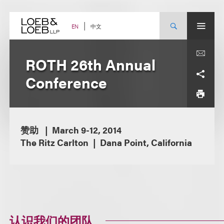
Skip
to
content
中文
EN
ROTH 26th Annual
Conference
赞助
March 9-12, 2014
The Ritz Carlton
Dana Point, California
认识我们的团队