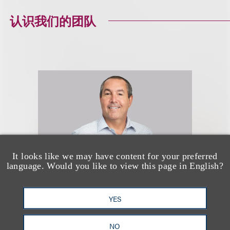
认识我们的团队
It looks like we may have content for your preferred
language. Would you like to view this page in English?
YES
Barney R. Given II
NO