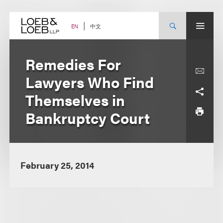
Skip
to
content
中文
EN
Remedies For
Lawyers Who Find
Themselves in
Bankruptcy Court
February 25, 2014