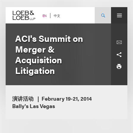
Skip
to
content
中文
EN
ACI's Summit on
Merger &
Acquisition
Litigation
演讲活动
February 19-21, 2014
Bally's Las Vegas