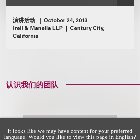
演讲活动
October 24, 2013
Irell & Manella LLP
Century City,
California
认识我们的团队
It looks like we may have content for your preferred
language. Would you like to view this page in English?