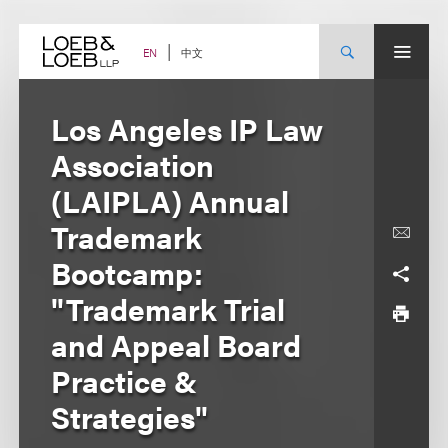
Skip
to
content
中文
EN
Los Angeles IP Law
Association
(LAIPLA) Annual
Trademark
Bootcamp:
"Trademark Trial
and Appeal Board
Practice &
Strategies"