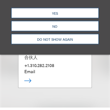
YES
NO
DO NOT SHOW AGAIN
David W. Grace
合伙人
+1.310.282.2108
Email