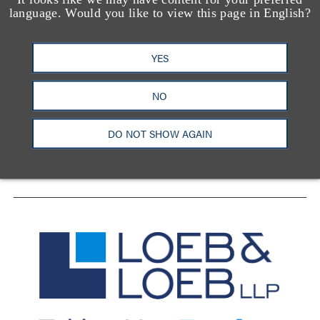
language. Would you like to view this page in English?
YES
洛杉矶
纽约
芝加哥
那什维尔
华盛顿特区
旧金山
泰森斯
代表处
NO
香港
DO NOT SHOW AGAIN
LinkedIn
Facebook
X
YouTube
联系我们
隐私政策
使用条款
订阅中心