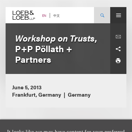
Skip
to
content
中文
EN
Workshop on Trusts
,
P+P Pöllath +
Partners
June 5, 2013
Frankfurt, Germany
Germany
It looks like we may have content for your preferred