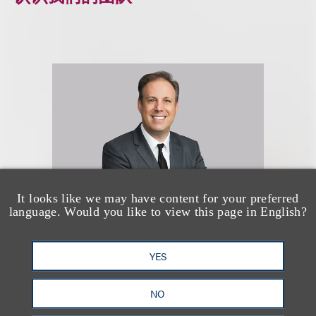
It looks like we may have content for your preferred
language. Would you like to view this page in English?
Mitchell S. Nussbaum
YES
乐博律所联席主席
NO
+1.212.407.4159