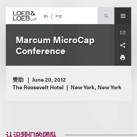
Skip
to
content
中文
EN
Marcum MicroCap
Conference
赞助
June 20, 2012
The Roosevelt Hotel
New York, New York
认识我们的团队