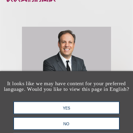
It looks like we may have content for your preferred
language. Would you like to view this page in English?
Mitchell S. Nussbaum
YES
乐博律所联席主席
NO
+1.212.407.4159