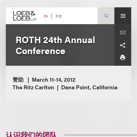
Skip
to
content
中文
EN
ROTH 24th Annual
Conference
赞助
March 11-14, 2012
The Ritz Carlton
Dana Point, California
认识我们的团队