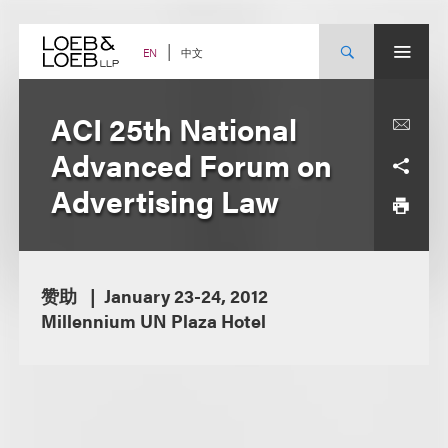
Skip
to
content
中文
EN
ACI 25th National
Advanced Forum on
Advertising Law
赞助
January 23-24, 2012
Millennium UN Plaza Hotel