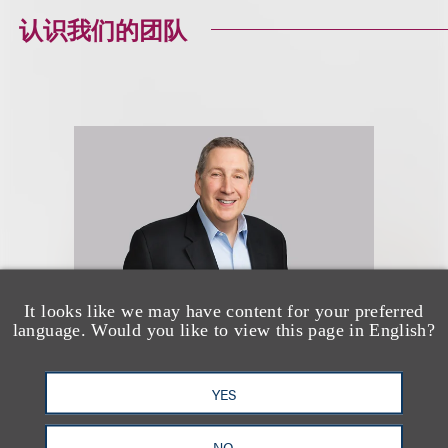
认识我们的团队
It looks like we may have content for your preferred
language. Would you like to view this page in English?
Kenneth A. Adler
YES
(
he/him
)
NO