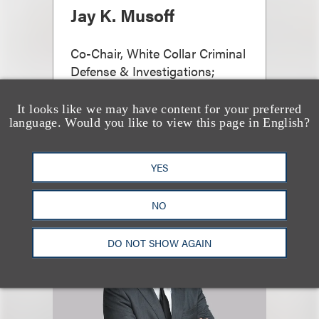
Jay K. Musoff
Co-Chair, White Collar Criminal
Defense & Investigations;
General Counsel
It looks like we may have content for your preferred
+1.212.407.4212
language. Would you like to view this page in English?
Email
YES
NO
DO NOT SHOW AGAIN