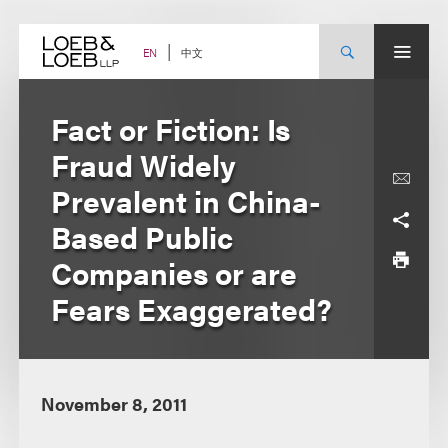
Skip
to
content
中文
EN
Fact or Fiction: Is
Fraud Widely
Prevalent in China-
Based Public
Companies or are
Fears Exaggerated?
November 8, 2011