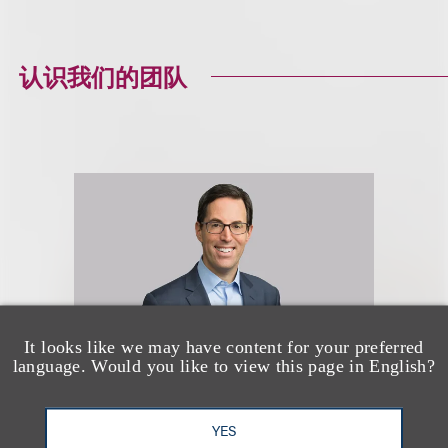
认识我们的团队
It looks like we may have content for your preferred
language. Would you like to view this page in English?
Kenneth R. Florin
YES