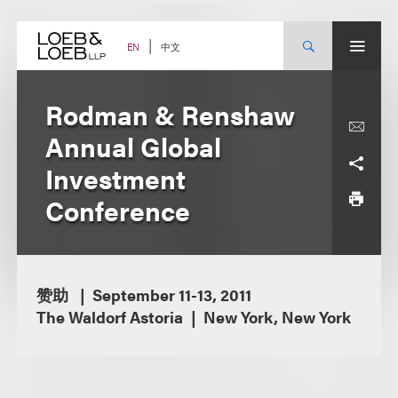
Skip
to
content
中文
EN
Rodman & Renshaw
Annual Global
Investment
Conference
赞助
September 11-13, 2011
The Waldorf Astoria
New York, New York