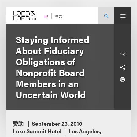
Skip
to
content
中文
EN
Staying Informed
About Fiduciary
Obligations of
Nonprofit Board
Members in an
Uncertain World
赞助
September 23, 2010
Luxe Summit Hotel
Los Angeles,