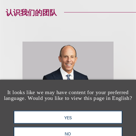
认识我们的团队
It looks like we may have content for your preferred
language. Would you like to view this page in English?
YES
Ross D. Emmerman
NO