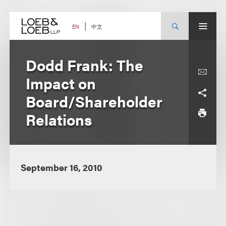
Skip
to
content
中文
EN
Dodd Frank: The
Impact on
Board/Shareholder
Relations
September 16, 2010