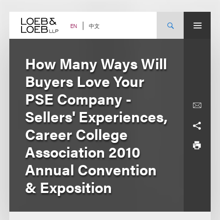
Skip
to
content
中文
EN
How Many Ways Will
Buyers Love Your
PSE Company -
Sellers' Experiences,
Career College
Association 2010
Annual Convention
& Exposition