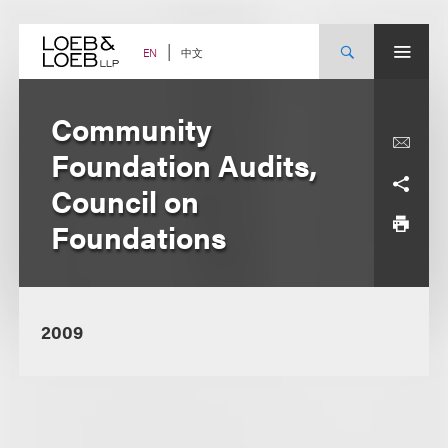
Skip
to
content
中文
EN
Community
Foundation Audits,
Council on
Foundations
2009