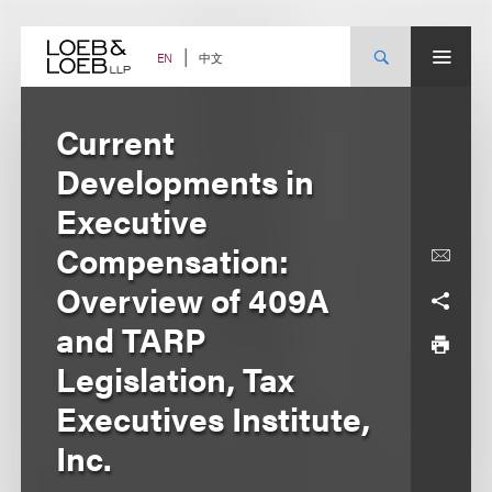
Skip
to
content
中文
EN
Current
Developments in
Executive
Compensation:
Overview of 409A
and TARP
Legislation, Tax
Executives Institute,
Inc.