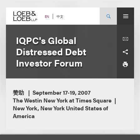
Skip
to
content
中文
EN
IQPC's Global
Distressed Debt
Investor Forum
赞助
September 17-19, 2007
The Westin New York at Times Square
New York, New York United States of
America